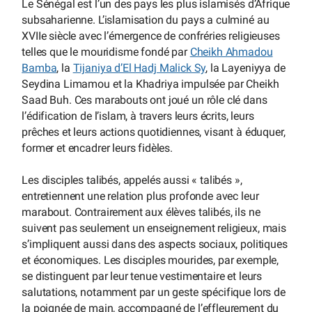
Le Sénégal est l’un des pays les plus islamisés d’Afrique
subsaharienne. L’islamisation du pays a culminé au
XVIIe siècle avec l’émergence de confréries religieuses
telles que le mouridisme fondé par
Cheikh Ahmadou
Bamba
, la
Tijaniya d’El Hadj Malick Sy
, la Layeniyya de
Seydina Limamou et la Khadriya impulsée par Cheikh
Saad Buh. Ces marabouts ont joué un rôle clé dans
l’édification de l’islam, à travers leurs écrits, leurs
prêches et leurs actions quotidiennes, visant à éduquer,
former et encadrer leurs fidèles.
Les disciples talibés, appelés aussi « talibés »,
entretiennent une relation plus profonde avec leur
marabout. Contrairement aux élèves talibés, ils ne
suivent pas seulement un enseignement religieux, mais
s’impliquent aussi dans des aspects sociaux, politiques
et économiques. Les disciples mourides, par exemple,
se distinguent par leur tenue vestimentaire et leurs
salutations, notamment par un geste spécifique lors de
la poignée de main, accompagné de l’effleurement du