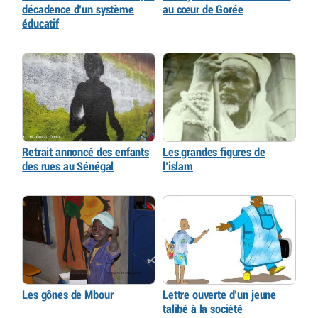
décadence d’un système
au cœur de Gorée
éducatif
Retrait annoncé des enfants
Les grandes figures de
des rues au Sénégal
l’islam
Les gônes de Mbour
Lettre ouverte d’un jeune
talibé à la société