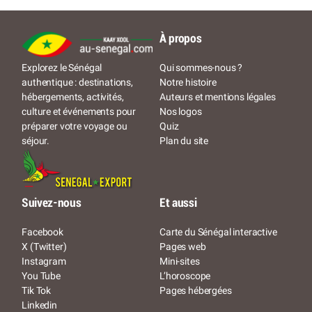
À propos
Qui sommes-nous ?
Explorez le Sénégal
Notre histoire
authentique : destinations,
Auteurs et mentions légales
hébergements, activités,
Nos logos
culture et événements pour
Quiz
préparer votre voyage ou
Plan du site
séjour.
Suivez-nous
Et aussi
Facebook
Carte du Sénégal interactive
X (Twitter)
Pages web
Instagram
Mini-sites
You Tube
L’horoscope
Tik Tok
Pages hébergées
Linkedin