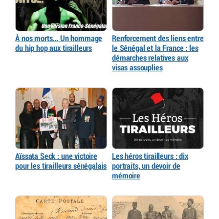
À nos morts... Un hommage
Renforcement des liens entre
du hip hop aux tirailleurs
le Sénégal et la France : les
démarches relatives aux
visas assouplies
Aïssata Seck : une victoire
Les héros tirailleurs : dix
pour les tirailleurs sénégalais
portraits, un devoir de
mémoire