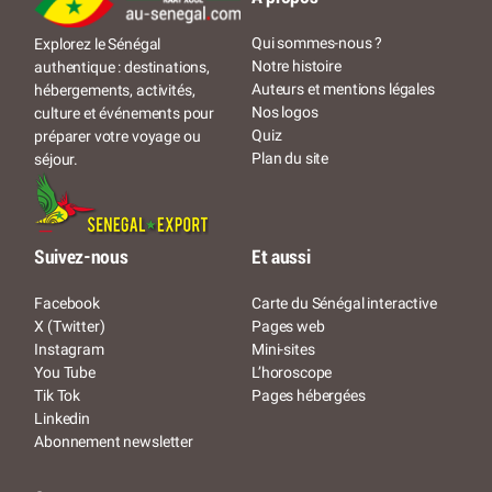
Qui sommes-nous ?
Explorez le Sénégal
Notre histoire
authentique : destinations,
Auteurs et mentions légales
hébergements, activités,
Nos logos
culture et événements pour
Quiz
préparer votre voyage ou
Plan du site
séjour.
Suivez-nous
Et aussi
Facebook
Carte du Sénégal interactive
X (Twitter)
Pages web
Instagram
Mini-sites
You Tube
L’horoscope
Tik Tok
Pages hébergées
Linkedin
Abonnement newsletter