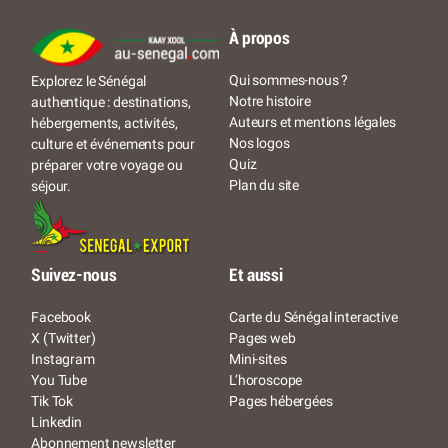
À propos
Qui sommes-nous ?
Explorez le Sénégal
Notre histoire
authentique : destinations,
Auteurs et mentions légales
hébergements, activités,
Nos logos
culture et événements pour
Quiz
préparer votre voyage ou
Plan du site
séjour.
Suivez-nous
Et aussi
Facebook
Carte du Sénégal interactive
X (Twitter)
Pages web
Instagram
Mini-sites
You Tube
L’horoscope
Tik Tok
Pages hébergées
Linkedin
Abonnement newsletter