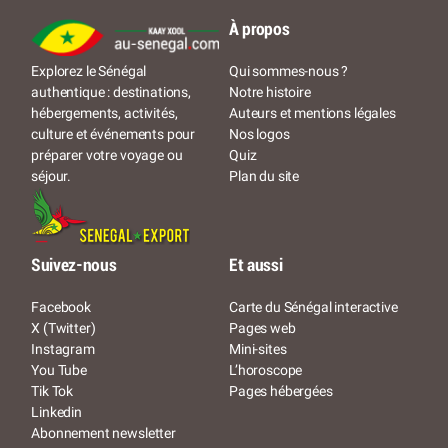
À propos
Qui sommes-nous ?
Explorez le Sénégal
Notre histoire
authentique : destinations,
Auteurs et mentions légales
hébergements, activités,
Nos logos
culture et événements pour
Quiz
préparer votre voyage ou
Plan du site
séjour.
Suivez-nous
Et aussi
Facebook
Carte du Sénégal interactive
X (Twitter)
Pages web
Instagram
Mini-sites
You Tube
L’horoscope
Tik Tok
Pages hébergées
Linkedin
Abonnement newsletter