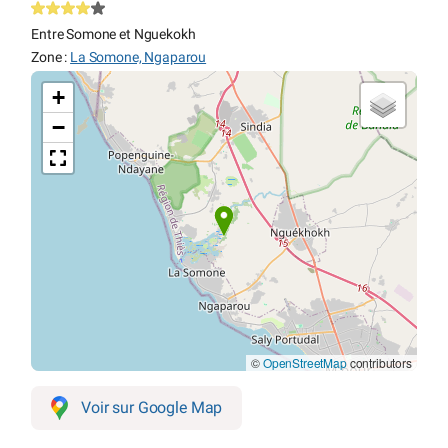
Entre Somone et Nguekokh
Zone :
La Somone, Ngaparou
+
−
©
OpenStreetMap
contributors
Voir sur Google Map