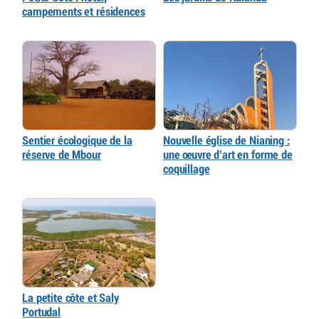
campements et résidences
Sentier écologique de la
Nouvelle église de Nianing :
réserve de Mbour
une œuvre d’art en forme de
coquillage
La petite côte et Saly
Portudal