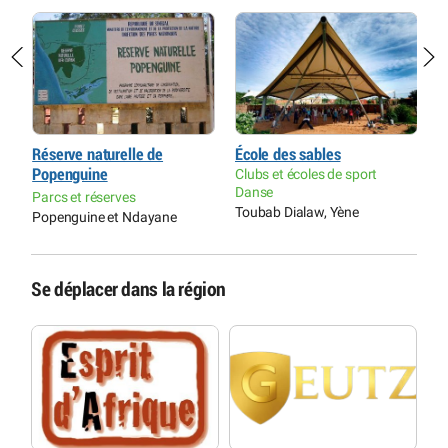
Réserve naturelle de
École des sables
A
Popenguine
Clubs et écoles de sport
C
Danse
A
Parcs et réserves
Toubab Dialaw, Yène
S
Popenguine et Ndayane
Se déplacer dans la région