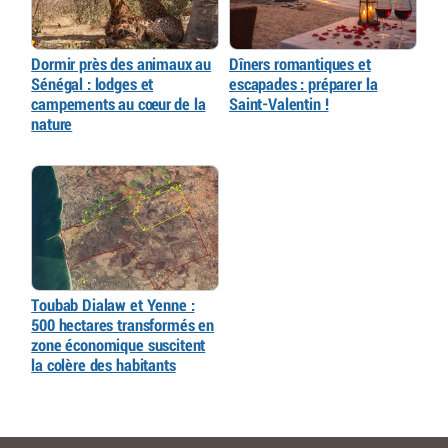
Dormir près des animaux au
Dîners romantiques et
Sénégal : lodges et
escapades : préparer la
campements au cœur de la
Saint-Valentin !
nature
Toubab Dialaw et Yenne :
500 hectares transformés en
zone économique suscitent
la colère des habitants