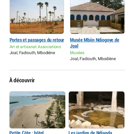
Portes et passages du retour
Musée Mbiin Ndiogoye de
P
Joal
Art et artisanat Associations
A
Joal, Fadiouth, Mbodiène
Musées
J
Joal, Fadiouth, Mbodiène
À découvrir
Petite Côte : hôtel,
Les jardins de Ndianda