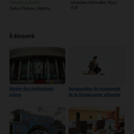
Centres culturels
Almadies, Mamelles, Ngor,
P
Yoff
O
Dakar Plateau, Médina
À découvrir
Musée des civilisations
Inauguration du monument
noires
de la Renaissance africaine