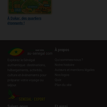
À Dakar, des quartiers
étonnants !
À propos
Qui sommes-nous ?
Explorez le Sénégal
Notre histoire
authentique : destinations,
Auteurs et mentions légales
hébergements, activités,
Nos logos
culture et événements pour
Quiz
préparer votre voyage ou
Plan du site
séjour.
Suivez-nous
Et aussi