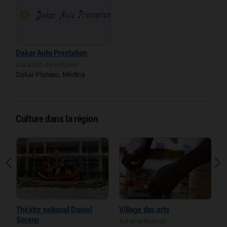
Dakar Auto Prestation
Location de voitures
Dakar Plateau, Médina
Culture dans la région
Théâtre national Daniel
Village des arts
M
Sorano
Art et artisanat
M