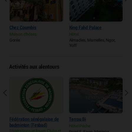
Chez Coumbis
King Fahd Palace
H
Maison d'hôtes
Hôtel
R
Gorée
Almadies, Mamelles, Ngor,
A
Yoff
Y
Activités aux alentours
Fédération sénégalaise de
Terrou Bi
A
badminton (Fesbad)
D
Hôtel Pêche
Fédérations et ligues Clubs et
L
Point E, Fann, Mermoz,