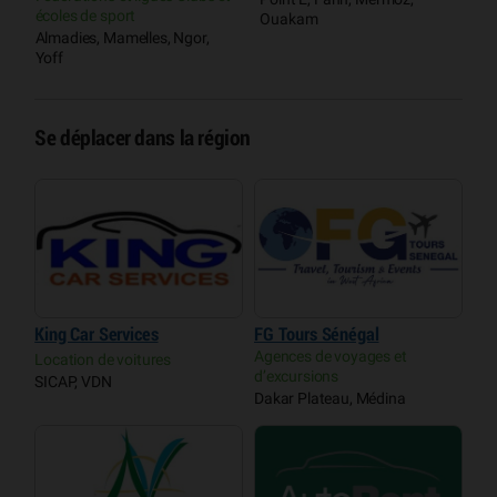
écoles de sport
d
Ouakam
Almadies, Mamelles, Ngor,
A
Yoff
Y
Se déplacer dans la région
King Car Services
FG Tours Sénégal
Agences de voyages et
Location de voitures
d’excursions
SICAP, VDN
Dakar Plateau, Médina