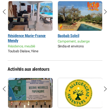
aw
Résidence Marie-France
Baobab Soleil
I
Mendy
Campement, auberge
H
Résidence, meublé
Sindia et environs
T
Toubab Dialaw, Yène
Activités aux alentours