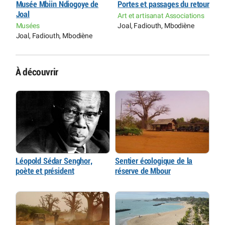
ur
Musée Mbiin Ndiogoye de
Portes et passages du retour
M
Joal
J
s
Art et artisanat Associations
Musées
Joal, Fadiouth, Mbodiène
M
Joal, Fadiouth, Mbodiène
J
À découvrir
Léopold Sédar Senghor,
Sentier écologique de la
poète et président
réserve de Mbour