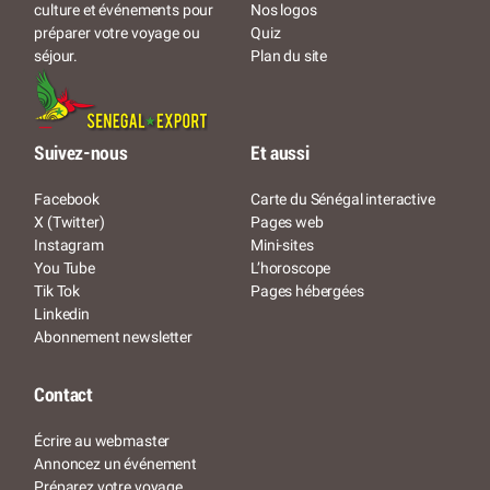
Nos logos
culture et événements pour
Quiz
préparer votre voyage ou
Plan du site
séjour.
Suivez-nous
Et aussi
Facebook
Carte du Sénégal interactive
X (Twitter)
Pages web
Instagram
Mini-sites
You Tube
L’horoscope
Tik Tok
Pages hébergées
Linkedin
Abonnement newsletter
Contact
Écrire au webmaster
Annoncez un événement
Préparez votre voyage