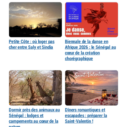
Petite Côte : où loger pas
Biennale de la danse en
cher entre Saly et Sindia
Afrique 2026 : le Sénégal au
cœur de la création
chorégraphique
Dormir près des animaux au
Dîners romantiques et
Sénégal : lodges et
escapades : préparer la
campements au cœur de la
Saint-Valentin !
nature