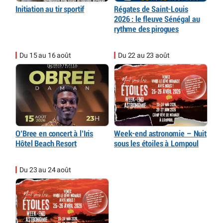
Initiation au tir sportif
Régates de Saint-Louis
2026 : le fleuve Sénégal au
rythme des pirogues
Du 15 au 16 août
Du 22 au 23 août
O’Bree en concert à l’Iris
Week-end astronomie – Nuit
Hôtel Beach Resort
sous les étoiles à Lompoul
Du 23 au 24 août