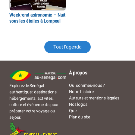
Week-end astronomie – Nuit
sous les étoiles à Lompoul
Tout l'agenda
À propos
Qui sommes-nous ?
Explorez le Sénégal
Notre histoire
authentique : destinations,
Auteurs et mentions légales
hébergements, activités,
Nos logos
culture et événements pour
Quiz
préparer votre voyage ou
Plan du site
séjour.