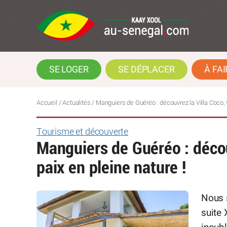
SE LOGER
SE DÉPLACER
À FAI
Accueil
/
Actualités
/
Manguiers de Guéréo : découvrez la Villa Coco, v
Tourisme et découverte
Manguiers de Guéréo : décou
paix en pleine nature !
Nous 
suite 