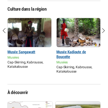
Culture dans la région
e
Musée Sangawatt
Musée Kadioute de
C
Boucotte
S
Musées
ls
Cap-Skirring, Kabrousse,
Musées
C
Katakalousse
Cap-Skirring, Kabrousse,
S
Katakalousse
À découvrir