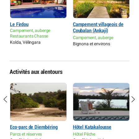
Le Firdou
Campement villageois de
C
Campement, auberge
Coubalan (Ankaji)
C
Restaurants Chasse
Campement, auberge
O
Kolda, Vélingara
(
Bignona et environs
Activités aux alentours
Eco-parc de Diembéring
Hôtel Katakalousse
C
se
Parcs et réserves
Hôtel Pêche
H