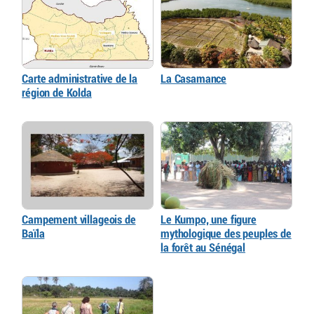
Carte administrative de la
La Casamance
région de Kolda
Campement villageois de
Le Kumpo, une figure
Baïla
mythologique des peuples de
la forêt au Sénégal