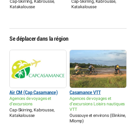
Cap-Skirring, Kabrousse,
Cap-Skirring, Kabrousse,
B
Katakalousse
Katakalousse
Se déplacer dans la région
Air CM (Cap Casamance)
Casamance VTT
Agences de voyages et
Agences de voyages et
d’excursions
d’excursions Loisirs nautiques
VTT
Cap-Skirring, Kabrousse,
Katakalousse
Oussouye et environs (Elinkine,
Mlomp)