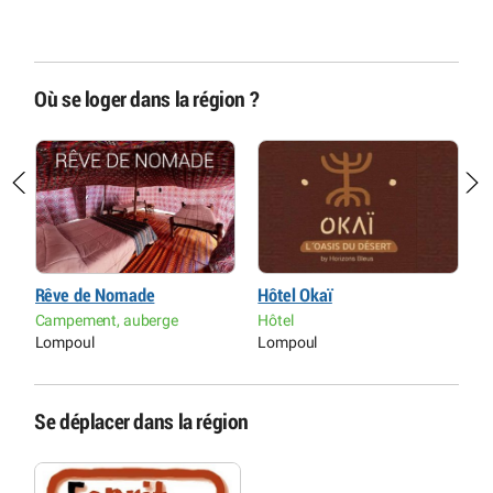
Où se loger dans la région ?
Rêve de Nomade
Hôtel Okaï
R
Campement, auberge
Hôtel
H
Lompoul
Lompoul
D
Se déplacer dans la région