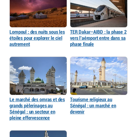
Lompoul : des nuits sous les
TER Dakar–AIBD : la phase 2
étoiles pour explorer le ciel
vers l’aéroport entre dans sa
autrement
phase finale
Le marché des omras et des
Tourisme religieux au
grands pèlerinages au
Sénégal : un marché en
Sénégal : un secteur en
devenir
pleine effervescence