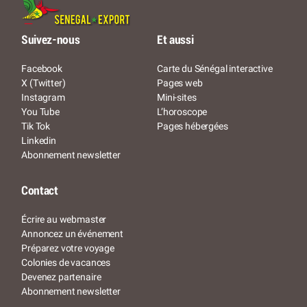
Suivez-nous
Et aussi
Facebook
Carte du Sénégal interactive
X (Twitter)
Pages web
Instagram
Mini-sites
You Tube
L’horoscope
Tik Tok
Pages hébergées
Linkedin
Abonnement newsletter
Contact
Écrire au webmaster
Annoncez un événement
Préparez votre voyage
Colonies de vacances
Devenez partenaire
Abonnement newsletter