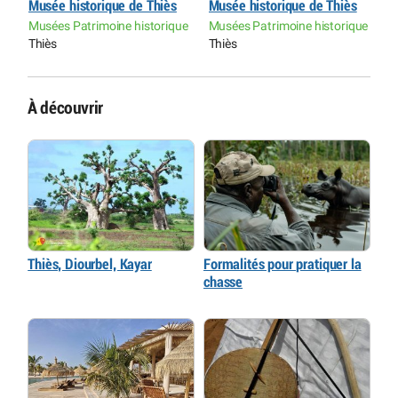
Musée historique de Thiès
Musée historique de Thiès
M
ue
Musées Patrimoine historique
Musées Patrimoine historique
M
Thiès
Thiès
T
À découvrir
Thiès, Diourbel, Kayar
Formalités pour pratiquer la
chasse