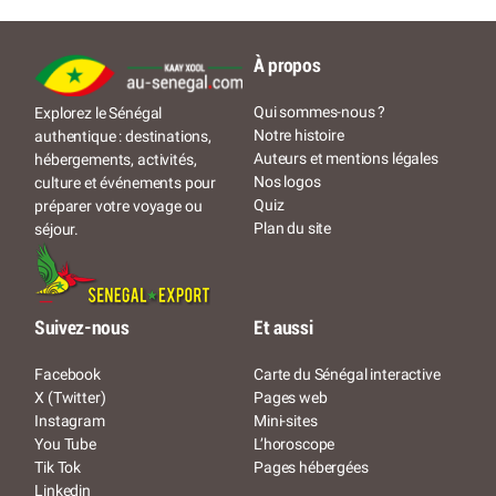
À propos
Qui sommes-nous ?
Explorez le Sénégal
Notre histoire
authentique : destinations,
Auteurs et mentions légales
hébergements, activités,
Nos logos
culture et événements pour
Quiz
préparer votre voyage ou
Plan du site
séjour.
Suivez-nous
Et aussi
Facebook
Carte du Sénégal interactive
X (Twitter)
Pages web
Instagram
Mini-sites
You Tube
L’horoscope
Tik Tok
Pages hébergées
Linkedin