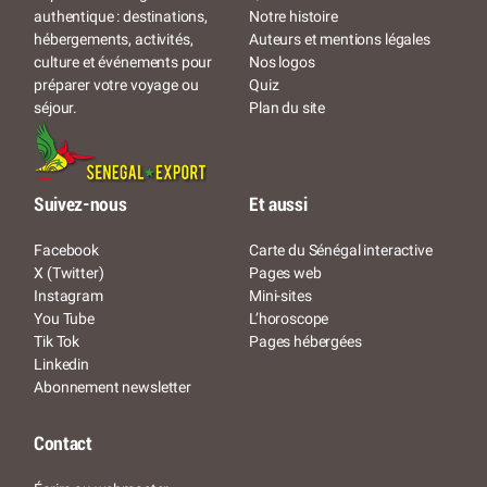
Notre histoire
authentique : destinations,
Auteurs et mentions légales
hébergements, activités,
Nos logos
culture et événements pour
Quiz
préparer votre voyage ou
Plan du site
séjour.
Suivez-nous
Et aussi
Facebook
Carte du Sénégal interactive
X (Twitter)
Pages web
Instagram
Mini-sites
You Tube
L’horoscope
Tik Tok
Pages hébergées
Linkedin
Abonnement newsletter
Contact