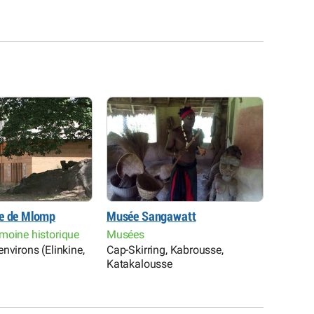
ge de Mlomp
Musée Sangawatt
Allianc
Ziguinc
moine historique
Musées
Restaur
nvirons (Elinkine,
Cap-Skirring, Kabrousse,
Ecoles 
Katakalousse
Ziguinc