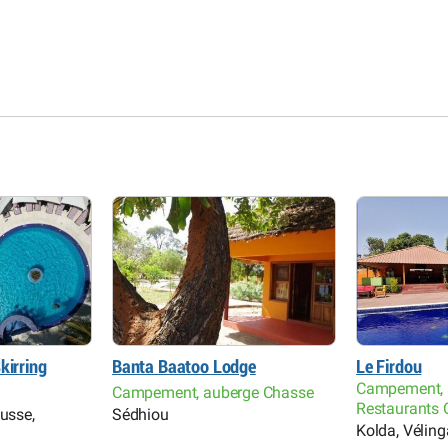
kirring
Banta Baatoo Lodge
Le Firdou
Campement, 
Campement, auberge Chasse
Restaurants 
ousse,
Sédhiou
Kolda, Véling