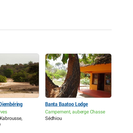
Mlomp
Diembéring
Banta Baatoo Lodge
Le Fird
Campem
rves
Campement, auberge Chasse
Restau
 Kabrousse,
Sédhiou
Kolda, 
e