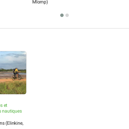
Mlomp)
s et
s nautiques
s (Elinkine,