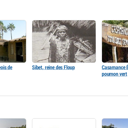
ois de
Sibet, reine des Floup
Casamance É
poumon vert