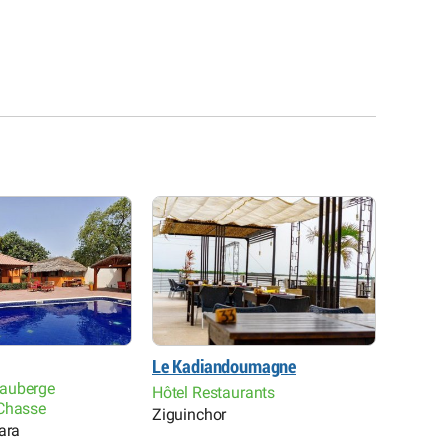
Le Kadiandoumagne
Campem
auberge
d’Ouss
Hôtel Restaurants
Chasse
Ziguinchor
Campem
ara
Oussouy