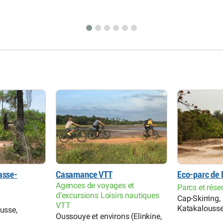
asse-
Casamance VTT
Eco-parc de 
Agences de voyages et
Parcs et rése
d’excursions Loisirs nautiques
Cap-Skirring,
VTT
Katakalouss
ousse,
Oussouye et environs (Elinkine,