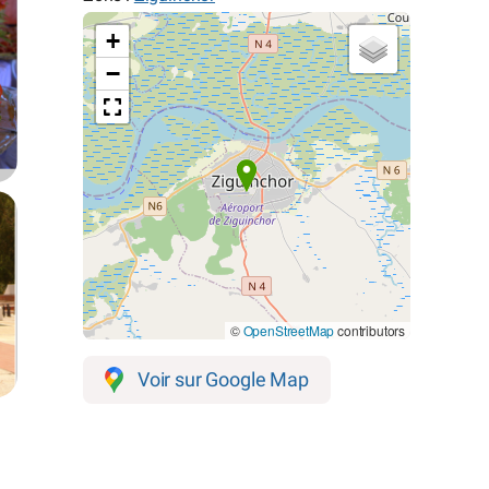
+
−
©
OpenStreetMap
contributors
Voir sur Google Map