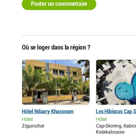
Poster un commentaire
Où se loger dans la région ?
n
Hôtel Ndaary Khassoum
Les Hibiscus Cap S
Hôtel
Hôtel
nkine,
Ziguinchor
Cap-Skirring, Kabr
Katakalousse