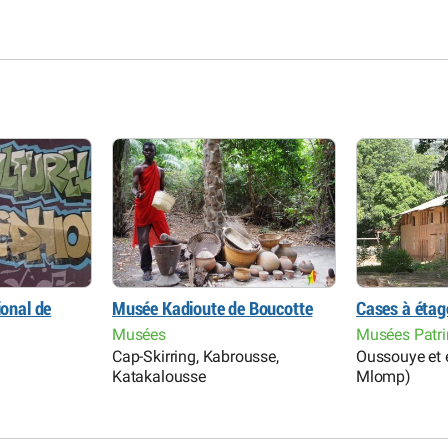
ional de
Musée Kadioute de Boucotte
Cases à éta
Musées
Musées Patri
Cap-Skirring, Kabrousse,
Oussouye et e
Katakalousse
Mlomp)