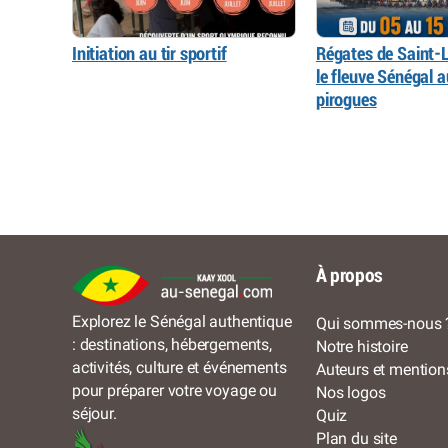
Initiation au tir sportif
Régates de Saint-L
le fleuve Sénégal 
pirogues
À propos
Explorez le Sénégal authentique
Qui sommes-nous 
: destinations, hébergements,
Notre histoire
activités, culture et événements
Auteurs et mention
pour préparer votre voyage ou
Nos logos
séjour.
Quiz
Plan du site