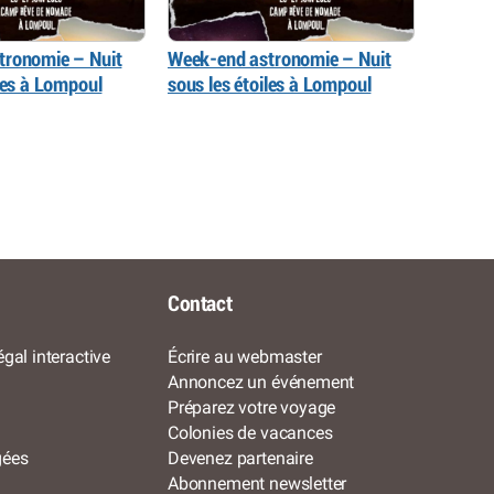
tronomie – Nuit
Week-end astronomie – Nuit
iles à Lompoul
sous les étoiles à Lompoul
Contact
gal interactive
Écrire au webmaster
Annoncez un événement
Préparez votre voyage
Colonies de vacances
gées
Devenez partenaire
Abonnement newsletter