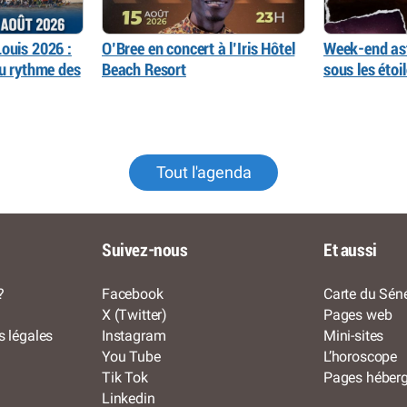
ouis 2026 :
O’Bree en concert à l’Iris Hôtel
Week-end as
au rythme des
Beach Resort
sous les éto
Tout l'agenda
Suivez-nous
Et aussi
?
Facebook
Carte du Séné
X (Twitter)
Pages web
s légales
Instagram
Mini-sites
You Tube
L’horoscope
Tik Tok
Pages héber
Linkedin