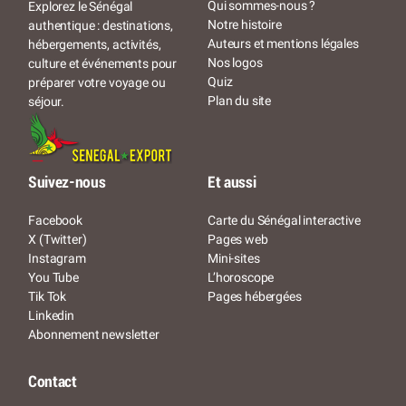
Qui sommes-nous ?
Explorez le Sénégal
Notre histoire
authentique : destinations,
Auteurs et mentions légales
hébergements, activités,
Nos logos
culture et événements pour
Quiz
préparer votre voyage ou
Plan du site
séjour.
Suivez-nous
Et aussi
Facebook
Carte du Sénégal interactive
X (Twitter)
Pages web
Instagram
Mini-sites
You Tube
L’horoscope
Tik Tok
Pages hébergées
Linkedin
Abonnement newsletter
Contact