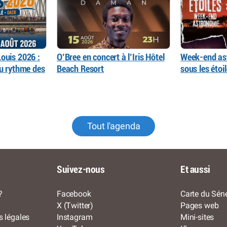
ouis 2026 :
O’Bree en concert à l’Iris Hôtel
Week-end as
au rythme des
Beach Resort
sous les éto
Tout l'agenda
Suivez-nous
Et aussi
?
Facebook
Carte du Séné
X (Twitter)
Pages web
s légales
Instagram
Mini-sites