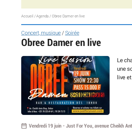
Accueil
/
Agenda
/
Obree Damer en live
Concert, musique
/
Soirée
Obree Damer en live
Le ch
une s
live e
Vendredi 19 juin - Just For You, avenue Cheikh Ant