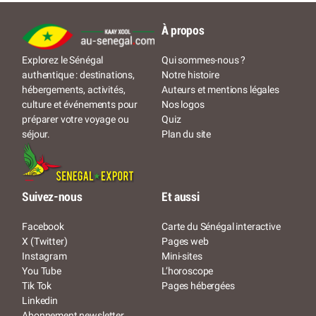
À propos
Qui sommes-nous ?
Explorez le Sénégal
Notre histoire
authentique : destinations,
Auteurs et mentions légales
hébergements, activités,
Nos logos
culture et événements pour
Quiz
préparer votre voyage ou
Plan du site
séjour.
Suivez-nous
Et aussi
Facebook
Carte du Sénégal interactive
X (Twitter)
Pages web
Instagram
Mini-sites
You Tube
L’horoscope
Tik Tok
Pages hébergées
Linkedin
Abonnement newsletter