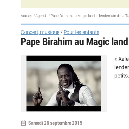
Accueil
/
Agenda
/
Pape Birahim au Magic land le lendemain de la T
Concert, musique
/
Pour les enfants
Pape Birahim au Magic land 
« Xale
lende
petits
Samedi 26 septembre 2015