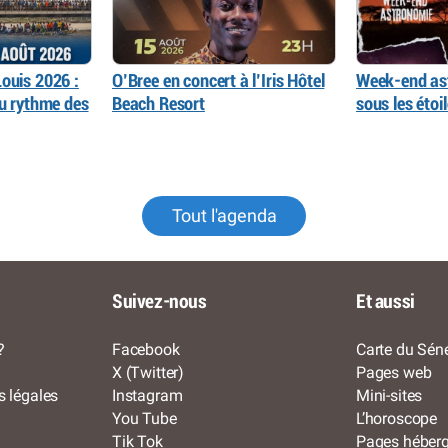
ouis 2026 :
O’Bree en concert à l’Iris Hôtel
Week-end as
au rythme des
Beach Resort
sous les éto
Tout l'agenda
Suivez-nous
Et aussi
?
Facebook
Carte du Séné
X (Twitter)
Pages web
s légales
Instagram
Mini-sites
You Tube
L’horoscope
Tik Tok
Pages héber