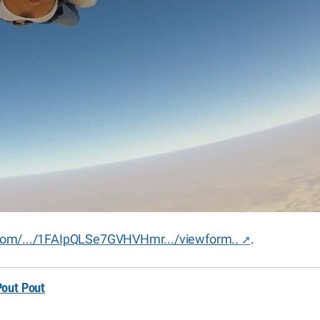
.com/.../1FAIpQLSe7GVHVHmr.../viewform..
.
Pout Pout