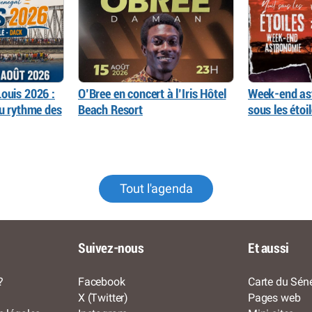
ouis 2026 :
O’Bree en concert à l’Iris Hôtel
Week-end as
au rythme des
Beach Resort
sous les éto
Tout l'agenda
Suivez-nous
Et aussi
?
Facebook
Carte du Séné
X (Twitter)
Pages web