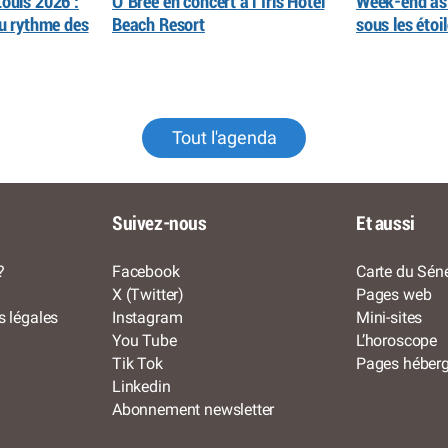
ouis 2026 :
O’Bree en concert à l’Iris Hôtel
Week-end as
au rythme des
Beach Resort
sous les éto
Tout l'agenda
Suivez-nous
Et aussi
?
Facebook
Carte du Séné
X (Twitter)
Pages web
s légales
Instagram
Mini-sites
You Tube
L’horoscope
Tik Tok
Pages héber
Linkedin
Abonnement newsletter