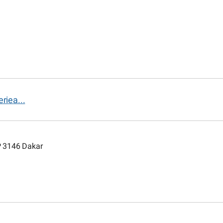
riea...
P 3146 Dakar