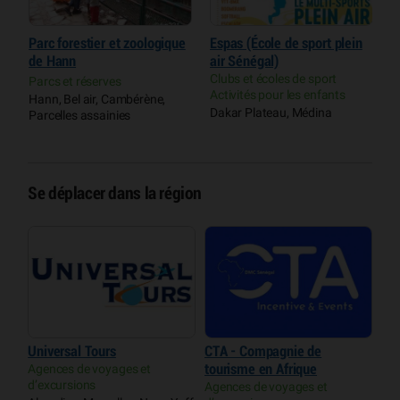
Parc forestier et zoologique
Espas (École de sport plein
L
de Hann
air Sénégal)
p
t
Clubs et écoles de sport
C
Parcs et réserves
Activités pour les enfants
A
Hann, Bel air, Cambérène,
Dakar Plateau, Médina
H
Parcelles assainies
P
Se déplacer dans la région
Universal Tours
CTA - Compagnie de
Agences de voyages et
tourisme en Afrique
d’excursions
Agences de voyages et