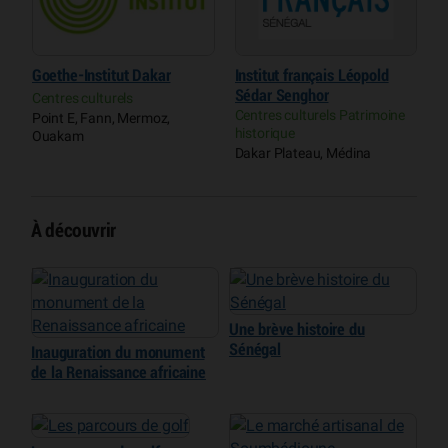
Goethe-Institut Dakar
Institut français Léopold
M
Sédar Senghor
Centres culturels
M
Centres culturels Patrimoine
ue
Point E, Fann, Mermoz,
G
historique
Ouakam
Dakar Plateau, Médina
À découvrir
Une brève histoire du
Sénégal
Inauguration du monument
de la Renaissance africaine