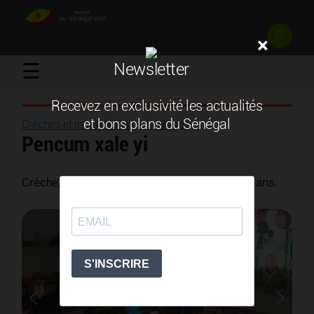
×
☰
Newsletter
Recevez en exclusivité les actualités
et bons plans du Sénégal
Crèches et institutions préscolaires
/
Pencum xale yi
Crêche, maternelle et garderie. De 3 mois à 6 ans.