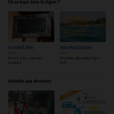
Où se loger dans la région ?
Le Djoloff Hôtel
Hôtel Ngor Diarama
M
Hôtel
Hôtel
H
Point E, Fann, Mermoz,
Almadies, Mamelles, Ngor,
G
Ouakam
Yoff
Activités aux alentours