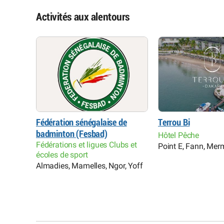
Activités aux alentours
ique de
Fédération sénégalaise de
Terrou Bi
badminton (Fesbad)
Hôtel Pêche
Fédérations et ligues Clubs et
Point E, Fann, Me
écoles de sport
,
Almadies, Mamelles, Ngor, Yoff