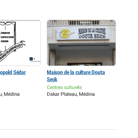
opold Sédar
Maison de la culture Douta
Institu
Seck
Sengho
Centres
Centres culturels
histori
u, Médina
Dakar Plateau, Médina
Dakar 