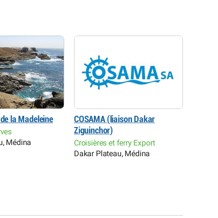
 de la Madeleine
COSAMA (liaison Dakar
Aérocl
Loisirs
Ziguinchor)
rves
de spor
u, Médina
Croisières et ferry Export
Almadie
Dakar Plateau, Médina