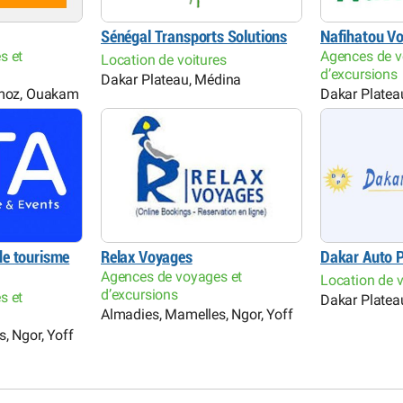
Sénégal Transports Solutions
Nafihatou V
s et
Agences de v
Location de voitures
d’excursions
Dakar Plateau, Médina
rmoz, Ouakam
Dakar Platea
e tourisme
Relax Voyages
Dakar Auto P
Agences de voyages et
Location de v
d’excursions
s et
Dakar Platea
Almadies, Mamelles, Ngor, Yoff
, Ngor, Yoff