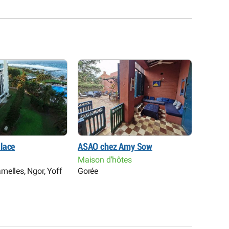
lace
ASAO chez Amy Sow
Hôtel F
Maison d'hôtes
Réside
melles, Ngor, Yoff
Gorée
Almadie