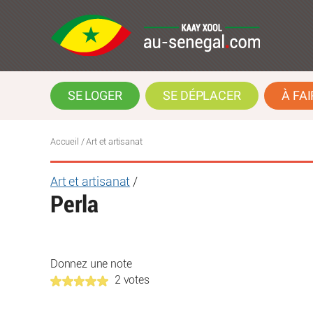
SE LOGER
SE DÉPLACER
À FAI
Accueil
/ Art et artisanat
Art et artisanat
/
Perla
Donnez une note
2 votes