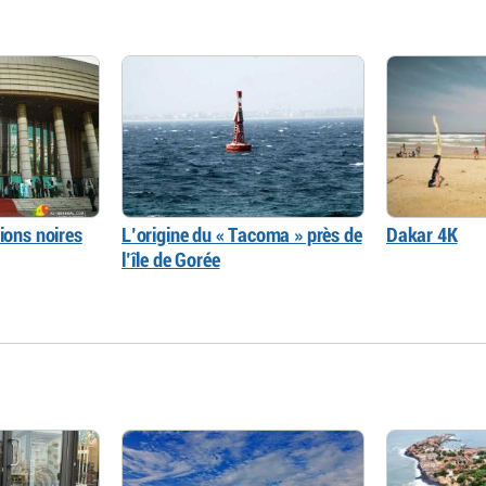
ions noires
L’origine du « Tacoma » près de
Dakar 4K
l’île de Gorée