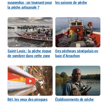
suspendus : un tournant pour
les saisons de pêche
la pêche artisanale ?
Saint-Louis : la pêche risque
Des pêcheurs sénégalais en
de sombrer dans cette zone
baie d’Arcachon
Bët, les yeux des pirogues
Établissements de pêche