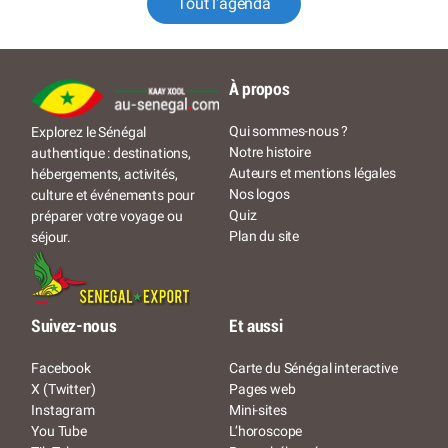
Tout l'agenda
À propos
Qui sommes-nous ?
Explorez le Sénégal
Notre histoire
authentique : destinations,
Auteurs et mentions légales
hébergements, activités,
Nos logos
culture et événements pour
Quiz
préparer votre voyage ou
Plan du site
séjour.
Suivez-nous
Et aussi
Facebook
Carte du Sénégal interactive
X (Twitter)
Pages web
Instagram
Mini-sites
You Tube
L’horoscope