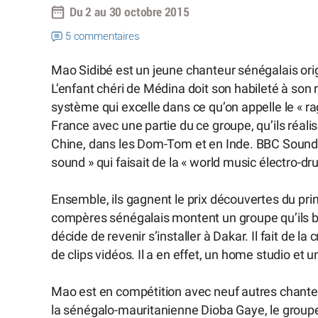
Du 2 au 30 octobre 2015
5 commentaires
Mao Sidibé est un jeune chanteur sénégalais origi
L’enfant chéri de Médina doit son habileté à son 
système qui excelle dans ce qu’on appelle le « rag
France avec une partie du ce groupe, qu’ils réali
Chine, dans les Dom-Tom et en Inde. BBC Sound S
sound » qui faisait de la « world music électro-dr
Ensemble, ils gagnent le prix découvertes du pr
compères sénégalais montent un groupe qu’ils ba
décide de revenir s’installer à Dakar. Il fait de l
de clips vidéos. Il a en effet, un home studio e
Mao est en compétition avec neuf autres chanteur
la sénégalo-mauritanienne Dioba Gaye, le groupe 