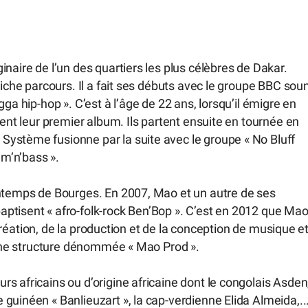
naire de l’un des quartiers les plus célèbres de Dakar.
riche parcours. Il a fait ses débuts avec le groupe BBC sou
ga hip-hop ». C’est à l’âge de 22 ans, lorsqu’il émigre en
sent leur premier album. Ils partent ensuite en tournée en
ystème fusionne par la suite avec le groupe « No Bluff
um’n’bass ».
intemps de Bourges. En 2007, Mao et un autre de ses
ptisent « afro-folk-rock Ben’Bop ». C’est en 2012 que Ma
a création, de la production et de la conception de musique e
t une structure dénommée « Mao Prod ».
s africains ou d’origine africaine dont le congolais Asden
guinéen « Banlieuzart », la cap-verdienne Elida Almeida,..