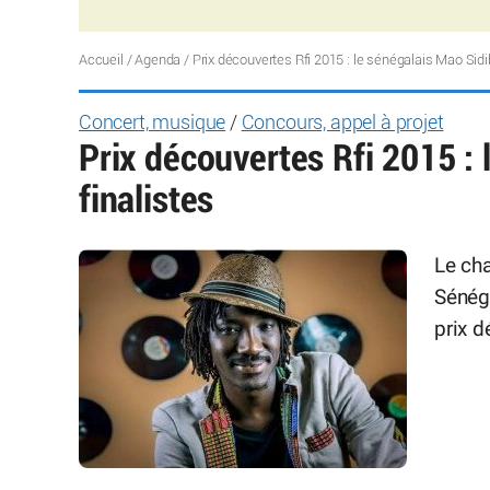
Accueil
/
Agenda
/
Prix découvertes Rfi 2015 : le sénégalais Mao Sidi
Concert, musique
/
Concours, appel à projet
Prix découvertes Rfi 2015 : 
finalistes
Le cha
Sénéga
prix d