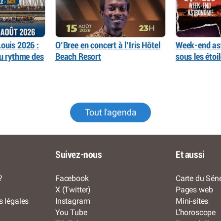
ouis 2026 :
O’Bree en concert à l’Iris Hôtel
Week-end as
au rythme des
Beach Resort
sous les éto
Tout l'agenda
Suivez-nous
Et aussi
?
Facebook
Carte du Séné
X (Twitter)
Pages web
s légales
Instagram
Mini-sites
You Tube
L’horoscope