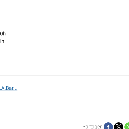
20h
1h
A.Bar...
Partager