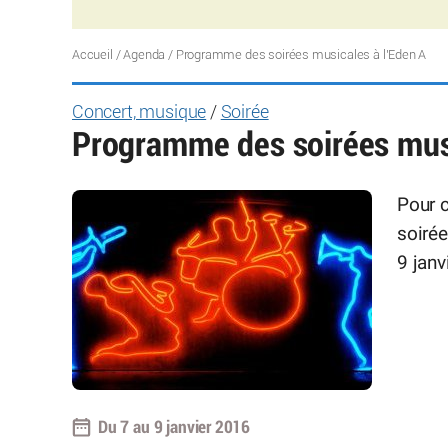
Accueil
/
Agenda
/
Programme des soirées musicales à l’Eden A
Concert, musique
/
Soirée
Programme des soirées musi
Pour c
soirée
9 janv
Du 7 au 9 janvier 2016