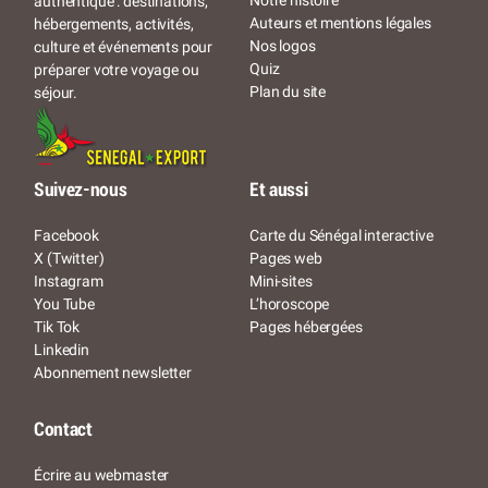
Notre histoire
authentique : destinations,
Auteurs et mentions légales
hébergements, activités,
Nos logos
culture et événements pour
Quiz
préparer votre voyage ou
Plan du site
séjour.
Suivez-nous
Et aussi
Facebook
Carte du Sénégal interactive
X (Twitter)
Pages web
Instagram
Mini-sites
You Tube
L’horoscope
Tik Tok
Pages hébergées
Linkedin
Abonnement newsletter
Contact
Écrire au webmaster