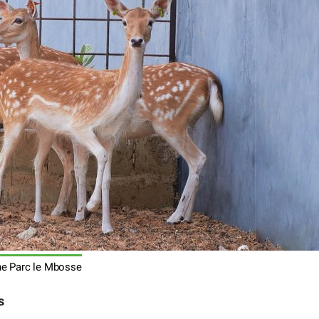
he Parc le Mbosse
s