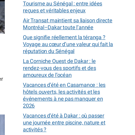
Tourisme au Sénégal : entre idées
reçues et véritables enjeux
Air Transat maintient sa liaison directe
Montréal–Dakar toute l’année
Que signifie réellement la téranga ?
Voyage au cœur d’une valeur qui fait la
réputation du Sénégal
La Corniche Ouest de Dakar : le
rendez-vous des sportifs et des
amoureux de l’océan
er
Vacances d’été en Casamance : les
hôtels ouverts, les activités et les
événements à ne pas manquer en
2026
Vacances d’été à Dakar : où passer
une journée entre piscine, nature et
activités ?