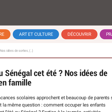
RE
ART ET CULTURE
DÉCOUVRIR
PR
Nos idées de sorties, (…)
u Sénégal cet été ? Nos idées de
 en famille
acances scolaires approchent et beaucoup de parents 
t la même question : comment occuper les enfants