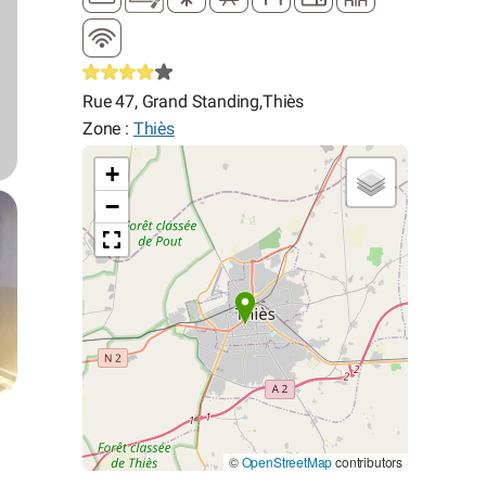
Rue 47, Grand Standing,Thiès
Zone :
Thiès
+
−
©
OpenStreetMap
contributors