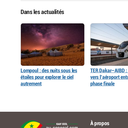
Dans les actualités
Lompoul : des nuits sous les
TER Dakar–AIBD : 
étoiles pour explorer le ciel
vers l’aéroport ent
autrement
phase finale
À propos