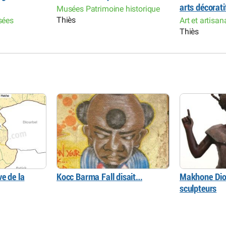
arts décorati
Musées Patrimoine historique
Thiès
sées
Art et artisa
Thiès
e de la
Kocc Barma Fall disait…
Makhone Diop 
sculpteurs