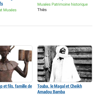
fs
arts dé
Musées Patrimoine historique
Thiès
nat Musées
Art et 
Thiès
et fils, famille de
Touba, le Magal et Cheikh
Amadou Bamba