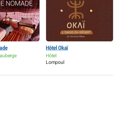
ade
Hôtel Okaï
Relax 
auberge
Hôtel
Hôtel
Lompoul
Diass