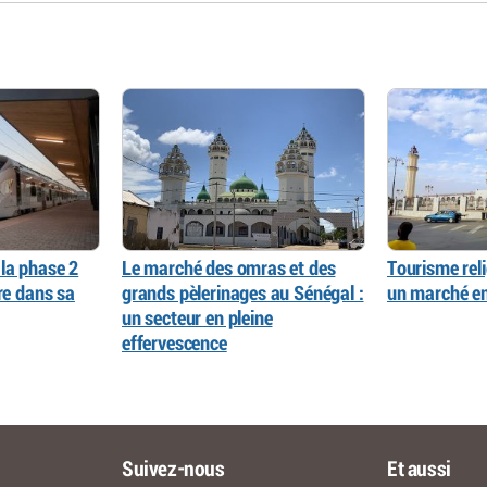
la phase 2
Le marché des omras et des
Tourisme reli
re dans sa
grands pèlerinages au Sénégal :
un marché en
un secteur en pleine
effervescence
Suivez-nous
Et aussi