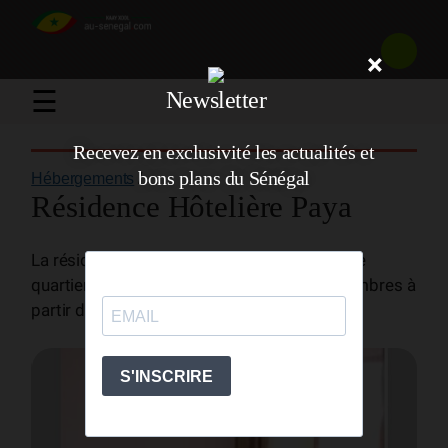
×
☰
Newsletter
Recevez en exclusivité les actualités et
bons plans du Sénégal
Hébergements
/
Résidence Hôtelière Paya
La résidence hôtelière paya est située dans le
quartier des almadies. Elle propose des chambres à
partir de 35 000F CFA soit 53 €.