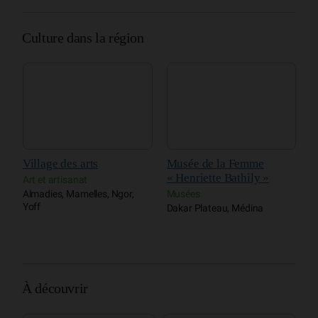
Culture dans la région
Village des arts
Musée de la Femme
T
« Henriette Bathily »
S
ue
Art et artisanat
Almadies, Mamelles, Ngor,
Musées
C
Yoff
Dakar Plateau, Médina
D
À découvrir