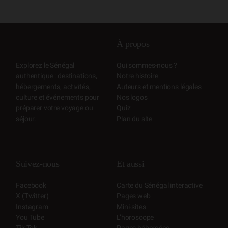
À propos
Qui sommes-nous ?
Explorez le Sénégal
Notre histoire
authentique : destinations,
Auteurs et mentions légales
hébergements, activités,
Nos logos
culture et événements pour
Quiz
préparer votre voyage ou
Plan du site
séjour.
Suivez-nous
Et aussi
Facebook
Carte du Sénégal interactive
X (Twitter)
Pages web
Instagram
Mini-sites
You Tube
L’horoscope
Tik Tok
Pages hébergées