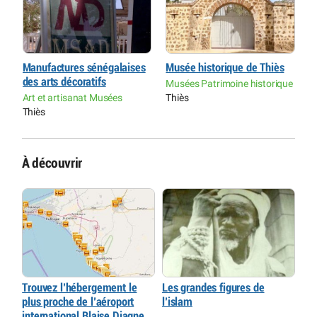
Manufactures sénégalaises
Musée historique de Thiès
M
des arts décoratifs
d
ue
Musées Patrimoine historique
Art et artisanat Musées
Thiès
A
Thiès
T
À découvrir
Trouvez l’hébergement le
Les grandes figures de
plus proche de l’aéroport
l’islam
international Blaise Diagne