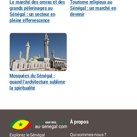
Le marché des omras et des
Tourisme religieux au
grands pèlerinages au
Sénégal : un marché en
Sénégal : un secteur en
devenir
pleine effervescence
Mosquées du Sénégal :
quand l’architecture sublime
la spiritualité
À propos
Qui sommes-nous ?
Explorez le Sénégal