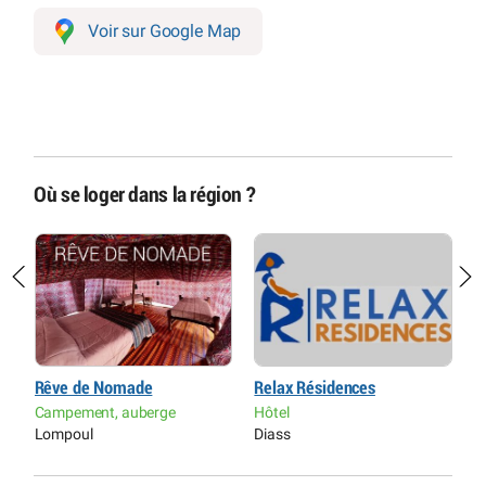
Voir sur Google Map
Où se loger dans la région ?
Rêve de Nomade
Relax Résidences
H
Campement, auberge
Hôtel
H
Lompoul
Diass
L