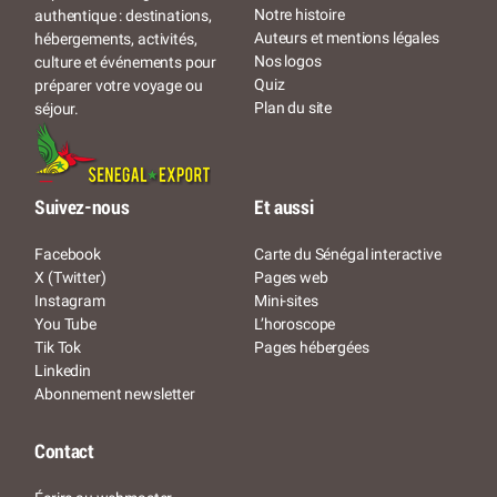
Notre histoire
authentique : destinations,
Auteurs et mentions légales
hébergements, activités,
Nos logos
culture et événements pour
Quiz
préparer votre voyage ou
Plan du site
séjour.
Suivez-nous
Et aussi
Facebook
Carte du Sénégal interactive
X (Twitter)
Pages web
Instagram
Mini-sites
You Tube
L’horoscope
Tik Tok
Pages hébergées
Linkedin
Abonnement newsletter
Contact