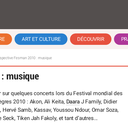
RE
ART ET CULTURE
DÉCOUVRIR
PR
spective Fesman 2010 : musique
 : musique
 sur quelques concerts lors du Festival mondial des
ègres 2010 : Akon, Ali Keita,
Daara
J Family, Didier
, Hervé Samb, Kassav, Youssou Ndour, Omar Soza,
 Seck, Tiken Jah Fakoly, et tant d’autres...