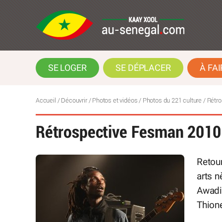
SE LOGER
SE DÉPLACER
À FAI
Accueil
/
Découvrir
/
Photos et vidéos
/
Photos du 221 culture
/
Rétro
Rétrospective Fesman 2010
Retour
arts n
Awadi
Thione