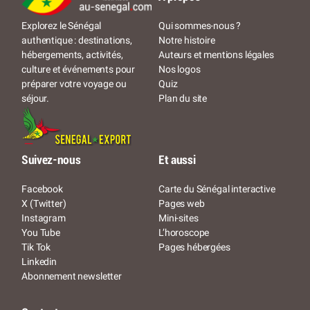
Qui sommes-nous ?
Explorez le Sénégal
Notre histoire
authentique : destinations,
Auteurs et mentions légales
hébergements, activités,
Nos logos
culture et événements pour
Quiz
préparer votre voyage ou
Plan du site
séjour.
Suivez-nous
Et aussi
Facebook
Carte du Sénégal interactive
X (Twitter)
Pages web
Instagram
Mini-sites
You Tube
L’horoscope
Tik Tok
Pages hébergées
Linkedin
Abonnement newsletter