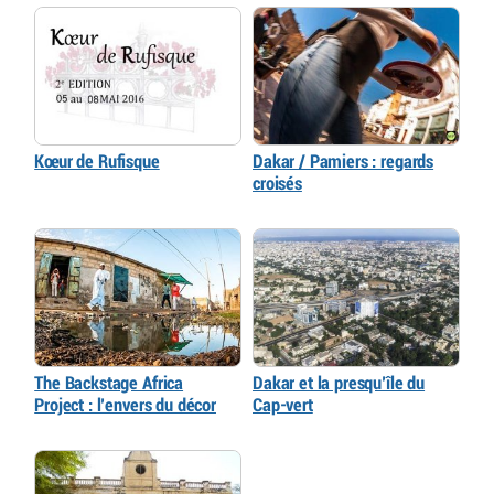
Kœur de Rufisque
Dakar / Pamiers : regards
croisés
The Backstage Africa
Dakar et la presqu’île du
Project : l’envers du décor
Cap-vert