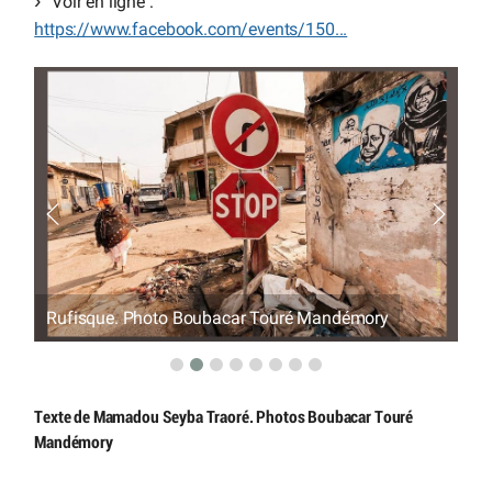
Voir en ligne :
https://www.facebook.com/events/150...
Rufisque. Photo Boubacar Touré Mandémory
Ru
Texte de Mamadou Seyba Traoré. Photos Boubacar Touré
Mandémory