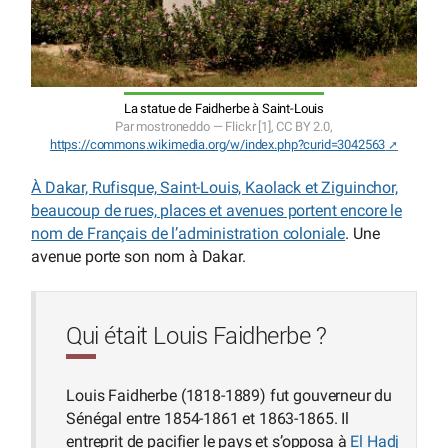
La statue de Faidherbe à Saint-Louis
Par mostroneddo — Flickr [1], CC BY 2.0,
https://commons.wikimedia.org/w/index.php?curid=3042563
À Dakar, Rufisque, Saint-Louis, Kaolack et Ziguinchor,
beaucoup de rues, places et avenues portent encore le
nom de Français de l’administration coloniale
. Une
avenue porte son nom à Dakar.
Qui était Louis Faidherbe ?
Louis Faidherbe (1818-1889) fut gouverneur du
Sénégal entre 1854-1861 et 1863-1865. Il
entreprit de pacifier le pays et s’opposa à
El Hadj