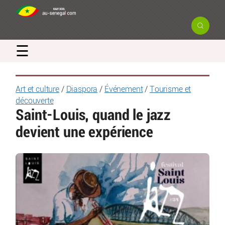
☰
Art et culture
/
Diaspora
/
Événement
/
Tourisme et
découverte
Saint-Louis, quand le jazz
devient une expérience