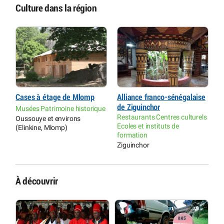
Culture dans la région
Cases à étage de Mlomp
Alliance franco-sénégalaise
M
de Ziguinchor
B
Musées Patrimoine historique
Restaurants Centres culturels
Oussouye et environs
M
Ecoles et instituts de
(Elinkine, Mlomp)
C
formation
K
Ziguinchor
À découvrir