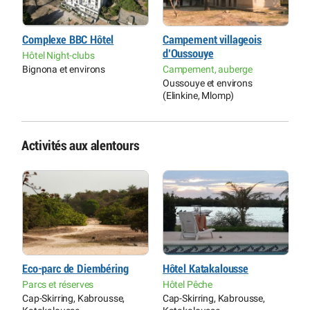
Complexe BBC Hôtel
Campement villageois
H
d’Oussouye
Hôtel Night-clubs
H
Bignona et environs
Campement, auberge
C
K
Oussouye et environs
(Elinkine, Mlomp)
Activités aux alentours
Eco-parc de Diembéring
Hôtel Katakalousse
B
Parcs et réserves
Hôtel Pêche
C
Cap-Skirring, Kabrousse,
Cap-Skirring, Kabrousse,
S