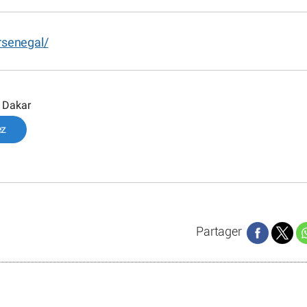
rsenegal/
, Dakar
ez
Partager