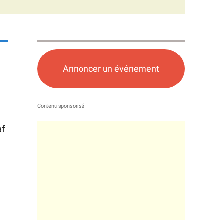
Annoncer un événement
af
s