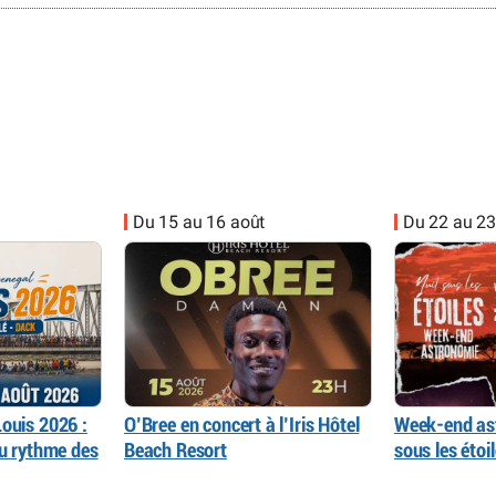
Du 15 au 16 août
Du 22 au 23
ouis 2026 :
O’Bree en concert à l’Iris Hôtel
Week-end as
au rythme des
Beach Resort
sous les éto