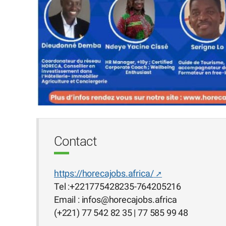
Contact
https://horecajobs.africa/
Tel :+221775428235-764205216
Email : infos
@
horecajobs.africa
(+221) 77 542 82 35 | 77 585 99 48