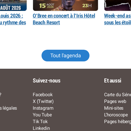
ouis 2026 :
O’Bree en concert à l’Iris Hôtel
Week-end as
au rythme des
Beach Resort
sous les éto
Tout l'agenda
Suivez-nous
Et aussi
?
Facebook
Carte du Séné
X (Twitter)
Pages web
s légales
Instagram
Mini-sites
You Tube
L’horoscope
Tik Tok
Pages héber
Linkedin