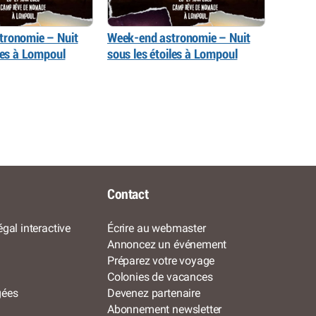
tronomie – Nuit
Week-end astronomie – Nuit
iles à Lompoul
sous les étoiles à Lompoul
Contact
gal interactive
Écrire au webmaster
Annoncez un événement
Préparez votre voyage
Colonies de vacances
gées
Devenez partenaire
Abonnement newsletter