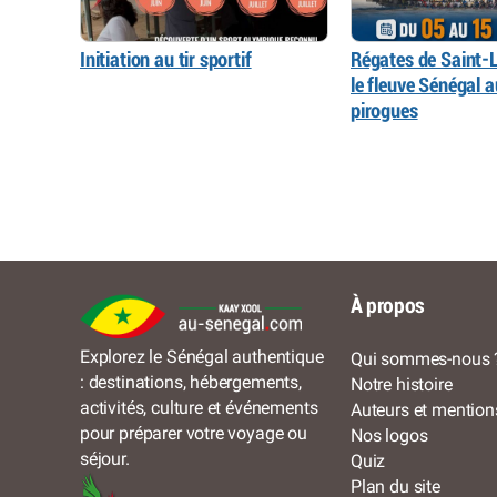
Initiation au tir sportif
Régates de Saint-L
le fleuve Sénégal 
pirogues
À propos
Explorez le Sénégal authentique
Qui sommes-nous 
: destinations, hébergements,
Notre histoire
activités, culture et événements
Auteurs et mention
pour préparer votre voyage ou
Nos logos
séjour.
Quiz
Plan du site