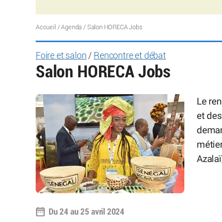
Accueil
/
Agenda
/
Salon HORECA Jobs
Foire et salon
/
Rencontre et débat
Salon HORECA Jobs
Le ren
et des
deman
métier
Azalaï
Du 24 au 25 avril 2024