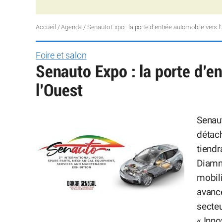
Accueil
/
Agenda
/
Senauto Expo : la porte d’entrée automobile vers l’
Foire et salon
Senauto Expo : la porte d’en
l’Ouest
Senau
détac
tiendr
Diamni
mobili
avancé
secteu
« Inno