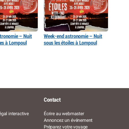
tronomie – Nuit
Week-end astronomie – Nuit
iles à Lompoul
sous les étoiles à Lompoul
Contact
gal interactive
Écrire au webmaster
Annoncez un événement
Préparez votre voyage