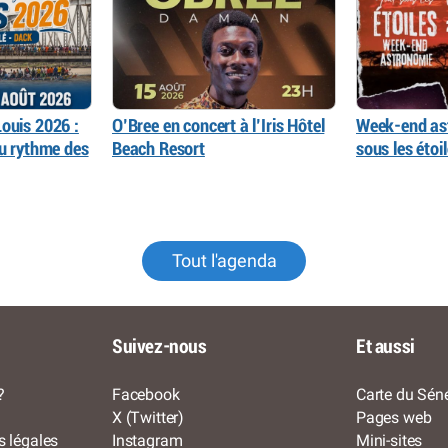
ouis 2026 :
O’Bree en concert à l’Iris Hôtel
Week-end as
au rythme des
Beach Resort
sous les éto
Tout l'agenda
Suivez-nous
Et aussi
?
Facebook
Carte du Séné
X (Twitter)
Pages web
s légales
Instagram
Mini-sites