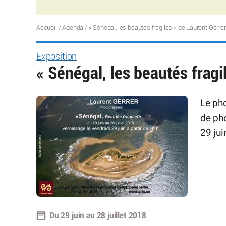
Accueil
/
Agenda
/
« Sénégal, les beautés fragiles » de Laurent Gerrer
Exposition
« Sénégal, les beautés fragi
Le pho
de pho
29 jui
Du 29 juin au 28 juillet 2018