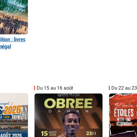
tion : livres
énégal
Du 15 au 16 août
Du 22 au 23