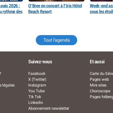
ouis 2026 :
O’Bree en concert à l’Iris Hôtel
Week-end as
au rythme des
Beach Resort
sous les éto
Tout l'agenda
Suivez-nous
Et aussi
?
Facebook
Carte du Séné
X (Twitter)
Pages web
s légales
Instagram
Mini-sites
You Tube
L’horoscope
Tik Tok
Pages héber
Linkedin
Abonnement newsletter