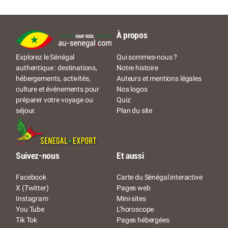
À propos
Qui sommes-nous ?
Explorez le Sénégal
Notre histoire
authentique : destinations,
Auteurs et mentions légales
hébergements, activités,
Nos logos
culture et événements pour
Quiz
préparer votre voyage ou
Plan du site
séjour.
Suivez-nous
Et aussi
Facebook
Carte du Sénégal interactive
X (Twitter)
Pages web
Instagram
Mini-sites
You Tube
L’horoscope
Tik Tok
Pages hébergées