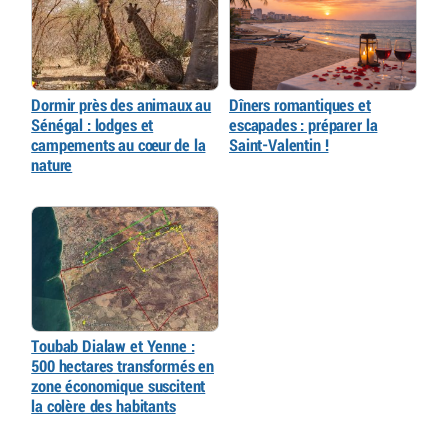
Dormir près des animaux au
Dîners romantiques et
Sénégal : lodges et
escapades : préparer la
campements au cœur de la
Saint-Valentin !
nature
Toubab Dialaw et Yenne :
500 hectares transformés en
zone économique suscitent
la colère des habitants