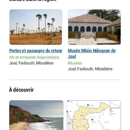
Portes et passages du retour
Musée Mbiin Ndiogoye de
P
Joal
Art et artisanat Associations
A
Joal, Fadiouth, Mbodiène
Musées
J
Joal, Fadiouth, Mbodiène
À découvrir