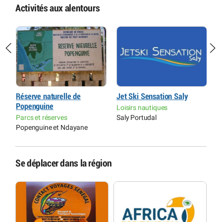
Activités aux alentours
Réserve naturelle de
Jet Ski Sensation Saly
P
Popenguine
H
Loisirs nautiques
r
Parcs et réserves
Saly Portudal
L
Popenguine et Ndayane
Se déplacer dans la région