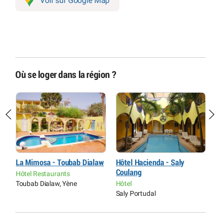
Voir sur Google Map
Où se loger dans la région ?
La Mimosa - Toubab Dialaw
Hôtel Hacienda - Saly
R
Coulang
M
Hôtel Restaurants
Toubab Dialaw, Yène
Hôtel
R
Saly Portudal
T