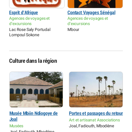
Esprit d’Afrique
Contact Voyages Sénégal
Agences de voyages et
Agences de voyages et
d’excursions
d’excursions
Lac Rose Saly Portudal
Mbour
Lompoul Sokone
Culture dans la région
ur
Musée Mbiin Ndiogoye de
Portes et passages du retour
M
Joal
J
s
Art et artisanat Associations
Musées
Joal, Fadiouth, Mbodiène
M
Joal, Fadiouth, Mbodiène
J