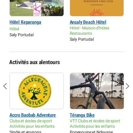
Hôtel Keparanga
Ansaly Beach Hôtel
L
Hôtel - Maison d'hôtes
Hôtel
H
Restaurants
Saly Portudal
G
Saly Portudal
Activités aux alentours
Accro Baobab Adventure
Téranga Bike
É
Clubs et écoles de sport
VTT Clubs et écoles de sport
C
Activités pour les enfants
Activités pour les enfants
D
Sindia et environs
Popenguine et Ndayane
T