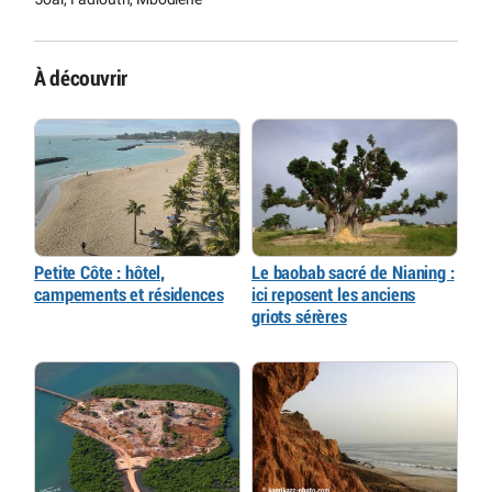
À découvrir
Petite Côte : hôtel,
Le baobab sacré de Nianing :
campements et résidences
ici reposent les anciens
griots sérères