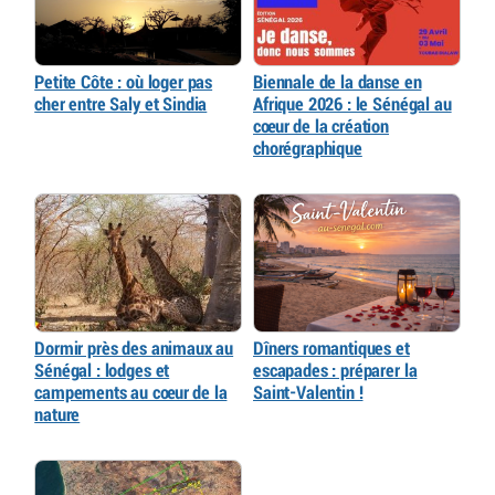
Petite Côte : où loger pas
Biennale de la danse en
cher entre Saly et Sindia
Afrique 2026 : le Sénégal au
cœur de la création
chorégraphique
Dormir près des animaux au
Dîners romantiques et
Sénégal : lodges et
escapades : préparer la
campements au cœur de la
Saint-Valentin !
nature