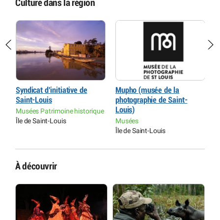
Culture dans la région
Syndicat d’initiative de
Mupho (musée de la
I
Saint-Louis
photographie de Saint-
M
Louis)
Musées Patrimoine historique
C
Île de Saint-Louis
Musées
Î
Île de Saint-Louis
À découvrir