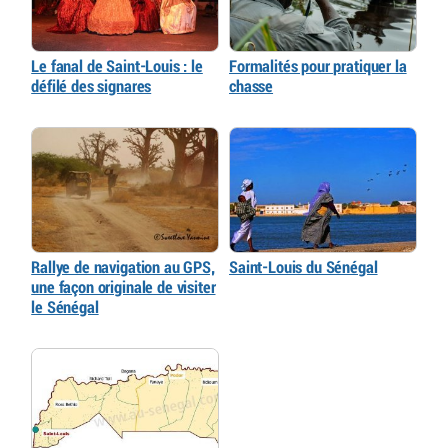
Le fanal de Saint-Louis : le
Formalités pour pratiquer la
défilé des signares
chasse
Rallye de navigation au GPS,
Saint-Louis du Sénégal
une façon originale de visiter
le Sénégal