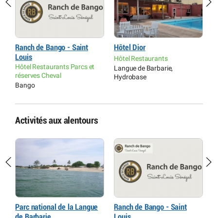
Ranch de Bango - Saint
Hôtel Dior
F
Louis
Hôtel Restaurants
H
Hôtel Restaurants Parcs et
Langue de Barbarie,
Î
réserves Cheval
Hydrobase
Bango
Activités aux alentours
Parc national de la Langue
Ranch de Bango - Saint
P
de Barbarie
Louis