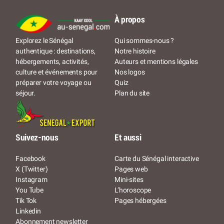
À propos
Qui sommes-nous ?
Explorez le Sénégal
Notre histoire
authentique : destinations,
Auteurs et mentions légales
hébergements, activités,
Nos logos
culture et événements pour
Quiz
préparer votre voyage ou
Plan du site
séjour.
Suivez-nous
Et aussi
Facebook
Carte du Sénégal interactive
X (Twitter)
Pages web
Instagram
Mini-sites
You Tube
L’horoscope
Tik Tok
Pages hébergées
Linkedin
Abonnement newsletter