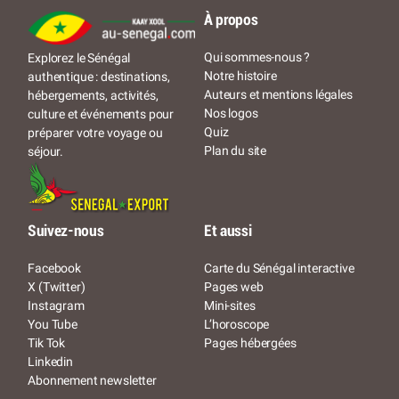
À propos
Qui sommes-nous ?
Explorez le Sénégal
Notre histoire
authentique : destinations,
Auteurs et mentions légales
hébergements, activités,
Nos logos
culture et événements pour
Quiz
préparer votre voyage ou
Plan du site
séjour.
Suivez-nous
Et aussi
Facebook
Carte du Sénégal interactive
X (Twitter)
Pages web
Instagram
Mini-sites
You Tube
L’horoscope
Tik Tok
Pages hébergées
Linkedin
Abonnement newsletter