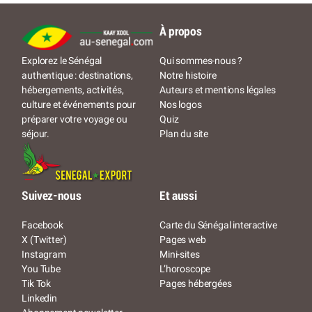
À propos
Qui sommes-nous ?
Explorez le Sénégal
Notre histoire
authentique : destinations,
Auteurs et mentions légales
hébergements, activités,
Nos logos
culture et événements pour
Quiz
préparer votre voyage ou
Plan du site
séjour.
Suivez-nous
Et aussi
Facebook
Carte du Sénégal interactive
X (Twitter)
Pages web
Instagram
Mini-sites
You Tube
L’horoscope
Tik Tok
Pages hébergées
Linkedin