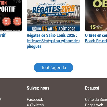
rtif
Régates de Saint-Louis 2026 :
O’Bree en con
le fleuve Sénégal au rythme des
Beach Resor
pirogues
Tout l'agenda
Suivez-nous
Et aussi
?
Facebook
Carte du Séné
X (Twitter)
Pages web