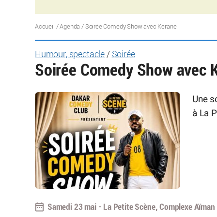
Accueil
/
Agenda
/
Soirée Comedy Show avec Kerane
Humour, spectacle
/
Soirée
Soirée Comedy Show avec 
Une s
à La P
Samedi 23 mai - La Petite Scène, Complexe Aïman