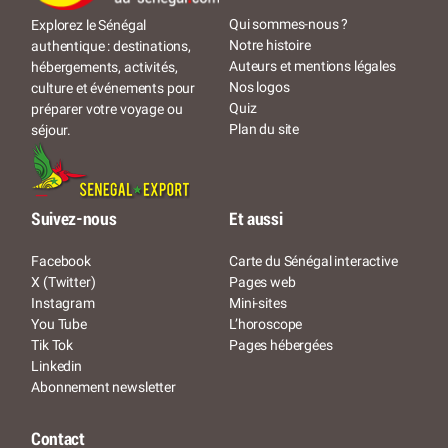
Qui sommes-nous ?
Explorez le Sénégal
Notre histoire
authentique : destinations,
Auteurs et mentions légales
hébergements, activités,
Nos logos
culture et événements pour
Quiz
préparer votre voyage ou
Plan du site
séjour.
Suivez-nous
Et aussi
Facebook
Carte du Sénégal interactive
X (Twitter)
Pages web
Instagram
Mini-sites
You Tube
L’horoscope
Tik Tok
Pages hébergées
Linkedin
Abonnement newsletter
Contact