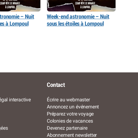
tronomie – Nuit
Week-end astronomie – Nuit
iles à Lompoul
sous les étoiles à Lompoul
Contact
gal interactive
Écrire au webmaster
Annoncez un événement
Préparez votre voyage
Colonies de vacances
gées
Devenez partenaire
Abonnement newsletter