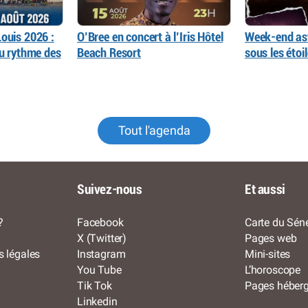
ouis 2026 :
O’Bree en concert à l’Iris Hôtel
Week-end as
au rythme des
Beach Resort
sous les éto
Tout l'agenda
Suivez-nous
Et aussi
?
Facebook
Carte du Séné
X (Twitter)
Pages web
s légales
Instagram
Mini-sites
You Tube
L’horoscope
Tik Tok
Pages héber
Linkedin