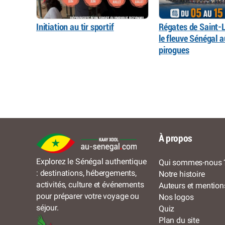
Initiation au tir sportif
Régates de Saint-L
le fleuve Sénégal 
pirogues
À propos
Explorez le Sénégal authentique
Qui sommes-nous 
: destinations, hébergements,
Notre histoire
activités, culture et événements
Auteurs et mention
pour préparer votre voyage ou
Nos logos
séjour.
Quiz
Plan du site