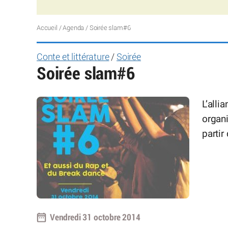
Accueil
/
Agenda
/
Soirée slam#6
Conte et littérature
/
Soirée
Soirée slam#6
L’alli
organ
partir
Vendredi 31 octobre 2014